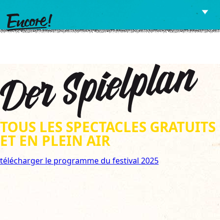
Z
Z
u
u
m
m
I
H
n
a
TOUS LES SPECTACLES GRATUITS
h
u
ET EN PLEIN AIR
a
p
l
t
télécharger le programme du festival 2025
t
m
e
n
ü